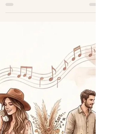
Dominique Dubost
6 min de lecture
Comment organiser
animation photo mariage
Comment organiser animation photo
mariage sans stress: emplacement, matériel,
timing, impressions et idées simples pour
marquer vos invités.