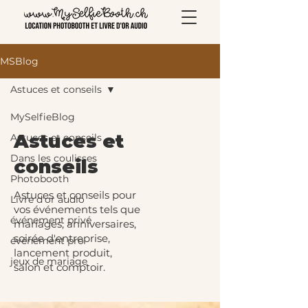
MSBlog
Astuces et conseils
MySelfieBlog
Astuces et
Astuces et conseils
Dans les coulisses
conseils
Photobooth
Astuces et conseils pour
Livre d'or audio
vos événements tels que
événement privé
mariages, anniversaires,
soirée d'entreprise,
événement pro
lancement produit,
jeux de mariage
salon et comptoir.