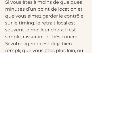
Si vous êtes à moins de quelques 
minutes d’un point de location et 
que vous aimez garder le contrôle 
sur le timing, le retrait local est 
souvent le meilleur choix. Il est 
simple, rassurant et très concret.
Si votre agenda est déjà bien 
rempli, que vous êtes plus loin, ou 
que vous voulez réduire au 
maximum la charge logistique, la 
livraison postale s’impose souvent 
naturellement. Elle fait gagner du 
temps, évite un déplacement et 
cadre bien l’avant comme l’après 
événement.
Et si vous avez un doute, fiez-vous 
à un critère très simple : choisissez 
l’option qui vous demande le 
moins d’effort mental. Pour une 