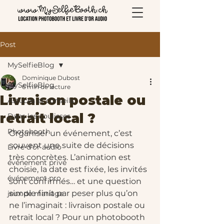
Post
MySelfieBlog
Dominique Dubost
MySelfieBlog
6 min de lecture
Livraison postale ou
Astuces et conseils
retrait local ?
Dans les coulisses
Photobooth
Organiser un événement, c’est 
souvent une suite de décisions 
Livre d'or audio
très concrètes. L’animation est 
événement privé
choisie, la date est fixée, les invités 
événement pro
sont confirmés… et une question 
simple finit par peser plus qu’on 
jeux de mariage
ne l’imaginait : livraison postale ou 
retrait local ? Pour un photobooth 