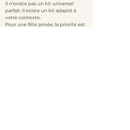
Il n’existe pas un kit universel 
parfait. Il existe un kit adapté à 
votre contexte.
Pour une fête privée, la priorité est 
souvent la simplicité : un appareil 
facile à transporter, à brancher et à 
utiliser, avec impression 
immédiate et quelques fonctions 
ludiques. Pour un mariage, on veut 
un résultat fiable, élégant et fluide 
pendant plusieurs heures. Pour 
une entreprise, on ajoute souvent 
des attentes en matière de 
rapidité, de qualité d’image, de 
personnalisation et de partage 
digital.
C’est précisément là qu’une offre 
bien conçue fait la différence. Chez 
MySelfieBooth, cette logique 