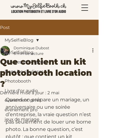
Post
MySelfieBlog
Dominique Dubost
MySelfieBlog
6 min de lecture
Que contient un kit
Astuces et conseils
photobooth location
Dans les coulisses
Photobooth
?
Livre d'or audio
Dernière mise à jour :
2 mai
Quand on prépare un mariage, un 
événement privé
anniversaire ou une soirée 
événement pro
d’entreprise, la vraie question n’est 
jeux de mariage
pas seulement de louer une borne 
photo. La bonne question, c’est 
plutôt : que contient un kit 