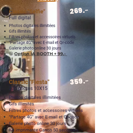
.-
269
Classic "Selfie"
Full digital
Photos digitales illimitées
Gifs illimités
Filtres photos et accessoires virtuels
"Partage 4G" avec E-mail et Qr-code
Galerie photo online 30 jours
🤩
Option IA BOOTH + 99.-
.-
359
Classic "Fiesta"
200 photos 10X15
Photos digitales illimitées
Gifs illimités
Filtres photos et accessoires virtuels
"Partage 4G" avec E-mail et Qr-code
Galerie photo online 30 jours
Kit imprimante Canon 50 secondes