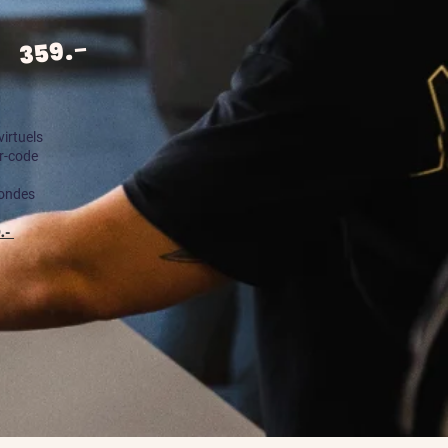
.-
359
virtuels
Qr-code
condes
.-