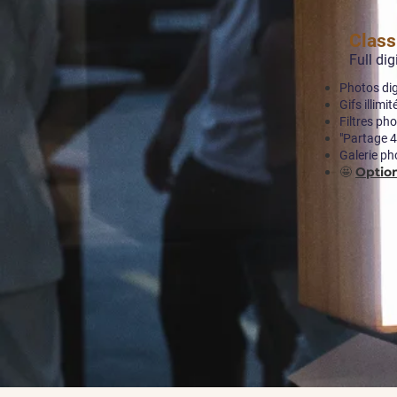
Classi
Full dig
Photos digi
Gifs illimit
Filtres pho
"Partage 4
Galerie ph
🤩
Optio