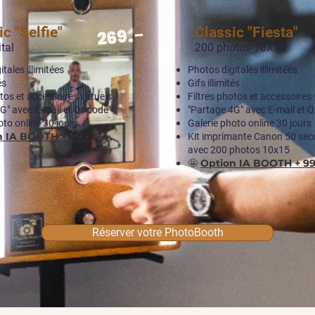
.-
c "Selfie"
Classic "Fiesta"
269
ital
200 photos 10X15
tales illimitées
Photos digitales illimitées
és
Gifs illimités
tos et accessoires virtuels
Filtres photos et accessoires 
G" avec E-mail et Qr-code
"Partage 4G" avec E-mail et 
oto online 30 jours
Galerie photo online 30 jours
n IA BOOTH + 99.-
Kit imprimante Canon 50 se
avec 200 photos 10x15
🤩
Option IA BOOTH + 99
Réserver votre PhotoBooth