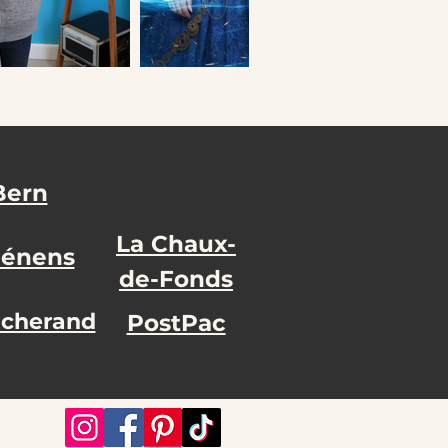
Bern
La Chaux-
énens
de-Fonds
cherand
PostPac