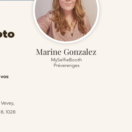
oto
Marine Gonzalez
MySelfieBooth
Préverenges
 vos
 Vevey,
8, 1028