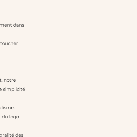
sement dans
 toucher
t, notre
e simplicité
alisme.
u du logo
gralité des