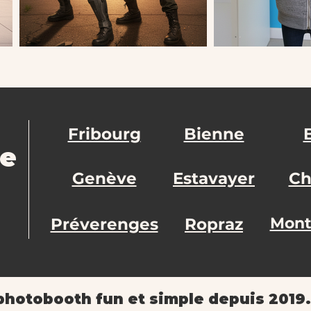
Fribourg
Bienne
de
Genève
Estavayer
Ch
Mont
Préverenges
Ropraz
photobooth fun et simple depuis 2019.