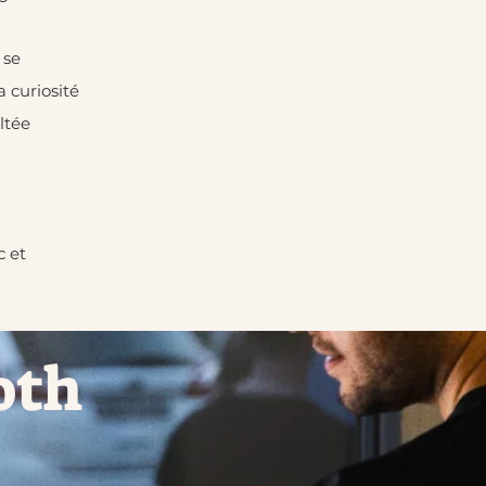
 se
 curiosité
ltée
c et
oth