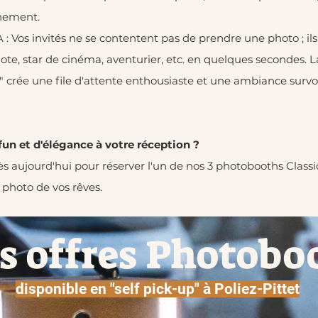
nement.​
 : Vos invités ne se contentent pas de prendre une photo ; ils
te, star de cinéma, aventurier, etc. en quelques secondes. La
" crée une file d'attente enthousiaste et une ambiance survo
fun et d'élégance à votre réception ?
s aujourd'hui pour réserver l'un de nos 3 photobooths Classi
photo de vos rêves.
s offres Photobo
disponible en "self pick-up" à Poliez-Pittet