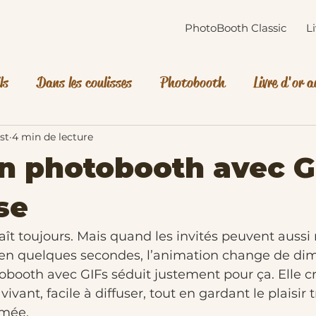
PhotoBooth Classic
L
ls
Dans les coulisses
Photobooth
Livre d'or 
riage
st
4 min de lecture
n photobooth avec G
se
aît toujours. Mais quand les invités peuvent aussi 
 en quelques secondes, l’animation change de dim
obooth avec GIFs séduit justement pour ça. Elle c
vivant, facile à diffuser, tout en gardant le plaisir 
imée.