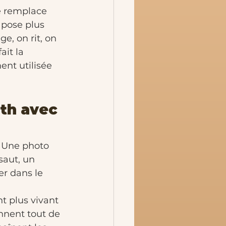
e remplace 
 pose plus 
, on rit, on 
ait la 
nt utilisée 
th avec 
. Une photo 
saut, un 
r dans le 
t plus vivant 
nnent tout de 