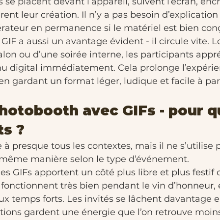
Ils se placent devant l’appareil, suivent l’écran, enc
ent leur création. Il n’y a pas besoin d’explicatio
rateur en permanence si le matériel est bien con
 GIF a aussi un avantage évident - il circule vite. L
lon ou d’une soirée interne, les participants appr
nu digital immédiatement. Cela prolonge l’expérie
en gardant un format léger, ludique et facile à par
hotobooth avec GIFs - pour q
s ?
à presque tous les contextes, mais il ne s’utilise 
 même manière selon le type d’événement.
 les GIFs apportent un côté plus libre et plus festif
s fonctionnent très bien pendant le vin d’honneur,
ux temps forts. Les invités se lâchent davantage e
ations gardent une énergie que l’on retrouve moin