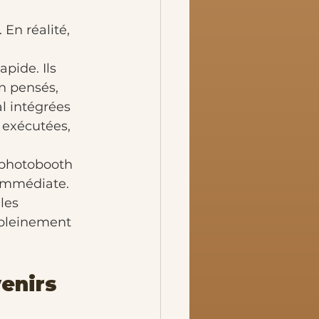
En réalité, 
pide. Ils 
en pensés, 
l intégrées 
 exécutées, 
n photobooth 
 immédiate. 
les 
 pleinement 
enirs 