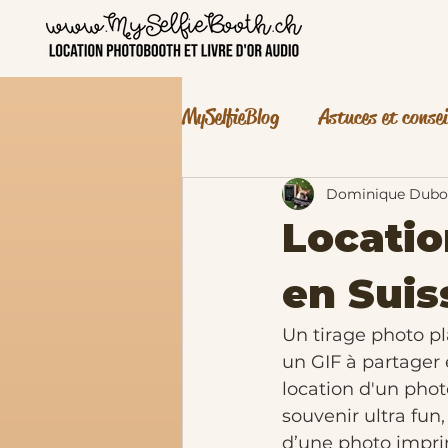
MySelfieBlog
Astuces et consei
événement pro
jeux de ma
Dominique Dubo
Locatio
en Suis
Un tirage photo pl
un GIF à partager
location d'un phot
souvenir ultra fun, 
d’une photo impr