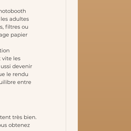
photobooth 
les adultes 
 filtres ou 
rage papier 
tion 
vite les 
aussi devenir 
ue le rendu 
ilibre entre 
ent très bien.
ous obtenez 