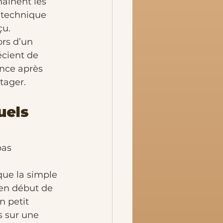
haînent les 
n technique 
çu.
ors d’un 
écient de 
nce après 
tager.
uels 
pas 
 que la simple 
 en début de 
n petit 
s sur une 