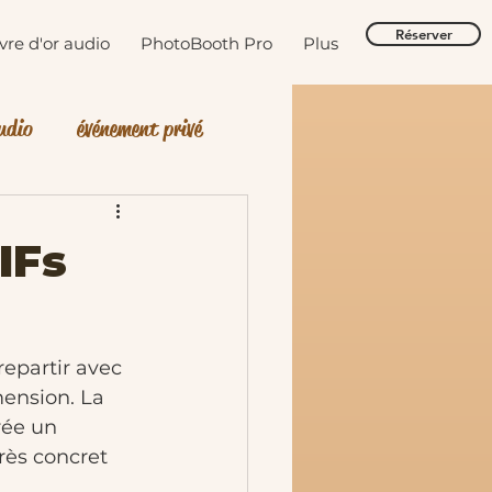
Réserver
ivre d'or audio
PhotoBooth Pro
Plus
audio
événement privé
IFs
repartir avec 
ension. La 
rée un 
très concret 