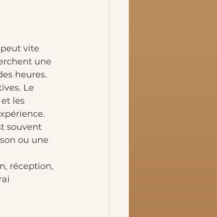
peut vite 
erchent une 
des heures.
ives. Le 
et les 
expérience. 
st souvent 
ison ou une 
n, réception, 
rai 