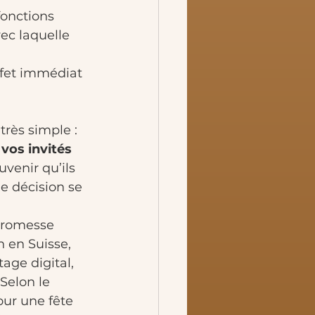
onctions 
vec laquelle 
ffet immédiat 
rès simple : 
vos invités 
venir qu’ils 
e décision se 
promesse 
 en Suisse, 
tage digital, 
Selon le 
our une fête 