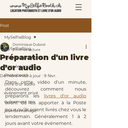
Post
MySelfieBlog
Dominique Dubost
MySelfieBlog
2 min de lecture
Préparation d'un livre
Astuces et conseils
d'or audio
Dans les coulisses
Photobooth
Dernière mise à jour :
9 févr.
Dans cette vidéo d'un minute, 
Livre d'or audio
découvrez comment nous 
événement privé
préparons les 
livres d'or audio
événement pro
avant de les apporter à la Poste 
pour qu'ils soient livrés chez vous le 
jeux de mariage
lendemain. Généralement 1 à 2 
jours avant votre événement. 