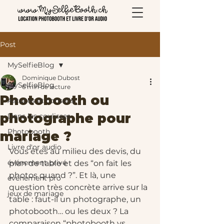
Post
MySelfieBlog
Dominique Dubost
MySelfieBlog
6 min de lecture
Photobooth ou
Astuces et conseils
photographe pour
Dans les coulisses
Photobooth
mariage ?
Livre d'or audio
Vous êtes au milieu des devis, du 
événement privé
plan de table et des “on fait les 
photos quand ?”. Et là, une 
événement pro
question très concrète arrive sur la 
jeux de mariage
table : faut-il un photographe, un 
photobooth… ou les deux ? La 
comparaison “photobooth vs 