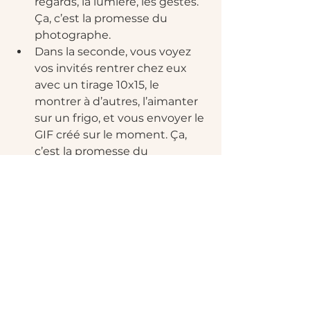
regards, la lumière, les gestes. 
Ça, c’est la promesse du 
photographe.
Dans la seconde, vous voyez 
vos invités rentrer chez eux 
avec un tirage 10x15, le 
montrer à d’autres, l’aimanter 
sur un frigo, et vous envoyer le 
GIF créé sur le moment. Ça, 
c’est la promesse du 
photobooth.
Votre “bon” choix dépend de ce 
que vous voulez amplifier. Et si 
votre budget ne permet qu’une 
option, choisissez celle qui 
compense le plus votre contexte : 
petit mariage très intime et 
cérémonie centrale, le 