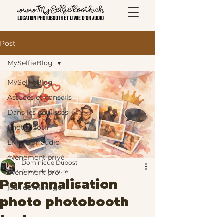
Post
MySelfieBlog
MySelfieBlog
Astuces et conseils
Dans les coulisses
Photobooth
Livre d'or audio
événement privé
Dominique Dubost
6 min de lecture
événement pro
Personnalisation
jeux de mariage
photo photobooth