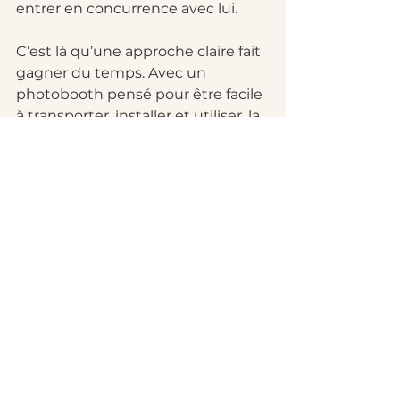
entrer en concurrence avec lui.
C’est là qu’une approche claire fait 
gagner du temps. Avec un 
photobooth pensé pour être facile 
à transporter, installer et utiliser, la 
personnalisation doit suivre la 
même logique. Elle doit rassurer 
l’organisateur, être 
compréhensible pour tous les 
invités et produire un souvenir 
immédiat qui donne envie de 
refaire une photo. C’est aussi ce 
qui explique pourquoi, sur le 
terrain, les modèles simples et 
bien exécutés obtiennent les 
meilleurs retours.
Pour un événement privé comme 