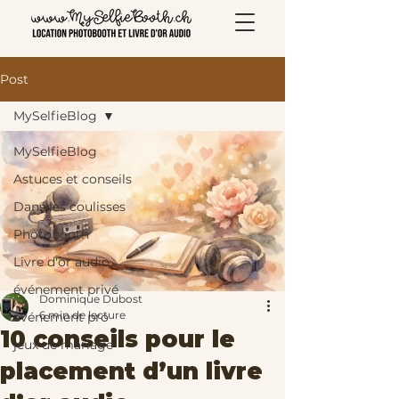
Post
MySelfieBlog
MySelfieBlog
Astuces et conseils
Dans les coulisses
Photobooth
Livre d'or audio
événement privé
Dominique Dubost
6 min de lecture
événement pro
10 conseils pour le
jeux de mariage
placement d’un livre