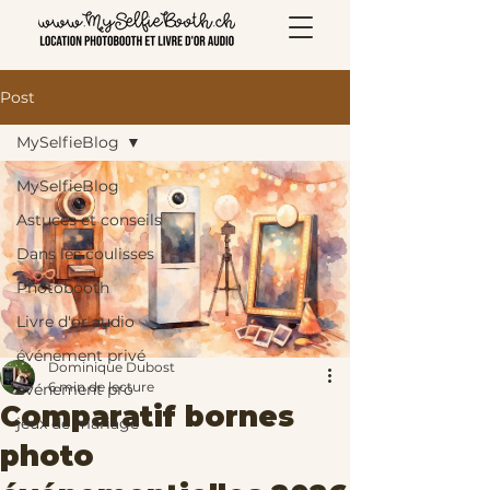
Post
MySelfieBlog
MySelfieBlog
Astuces et conseils
Dans les coulisses
Photobooth
Livre d'or audio
événement privé
Dominique Dubost
6 min de lecture
événement pro
Comparatif bornes
jeux de mariage
photo