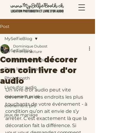
Post
MySelfieBlog
Dominique Dubost
MySelfieBlog
6 min de lecture
Comment décorer
Astuces et conseils
son coin livre d'or
Dans les coulisses
Photobooth
audio
Livre d'or audio
Un livre d’or audio peut vite 
événement privé
devenir l’un des endroits les plus 
touchants de votre événement - à 
événement pro
condition qu’on ait envie de s’y 
jeux de mariage
arrêter. C’est exactement là que la 
décoration fait la différence. Si 
vous vous demandez comment 