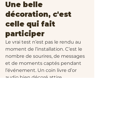
Une belle 
décoration, c'est 
celle qui fait 
participer
Le vrai test n’est pas le rendu au 
moment de l’installation. C’est le 
nombre de sourires, de messages 
et de moments captés pendant 
l’événement. Un coin livre d’or 
audio bien décoré attire 
naturellement les invités, sans 
mode d’emploi compliqué ni 
intervention constante.
C’est pour cela qu’une approche 
pratique reste la plus efficace. Un 
téléphone bien mis en valeur, une 
décoration cohérente, une lecture 