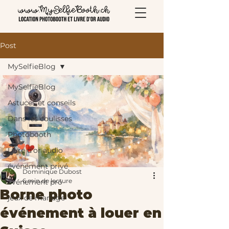
Post
MySelfieBlog
MySelfieBlog
Astuces et conseils
Dans les coulisses
Photobooth
Livre d'or audio
événement privé
Dominique Dubost
6 min de lecture
événement pro
Borne photo
jeux de mariage
événement à louer en