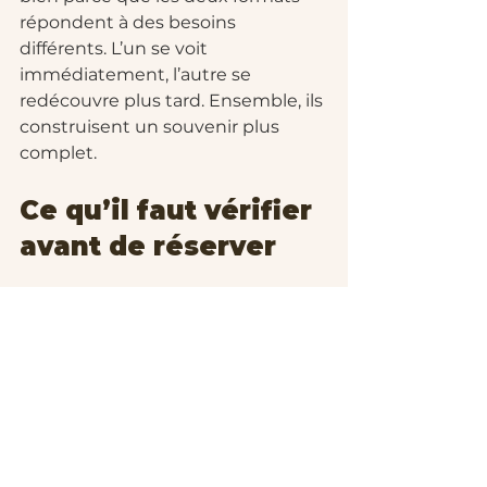
répondent à des besoins 
différents. L’un se voit 
immédiatement, l’autre se 
redécouvre plus tard. Ensemble, ils 
construisent un souvenir plus 
complet.
Ce qu’il faut vérifier 
avant de réserver
Avant de choisir une borne photo 
événement à louer, il vaut mieux 
poser quelques questions simples. 
Le prix inclut-il bien l’impression 
sur place? Le transport est-il facile 
pour un retrait autonome? 
L’installation demande-t-elle des 
compétences particulières? Le 